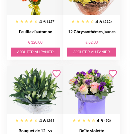
4.5
4.6
(127)
(212)
Feuille d'automne
12 Сhrysanthèmes jaunes
€ 120.00
€ 82.00
AJOUTER AU PANIER
AJOUTER AU PANIER
4.6
4.5
(263)
(92)
Bouquet de 12 Lys
Boîte violette