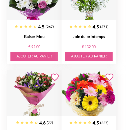
4.5
4.5
(267)
(271)
Baiser Mou
Joie du printemps
€ 92.00
€ 132.00
AJOUTER AU PANIER
AJOUTER AU PANIER
4.6
4.5
(77)
(227)