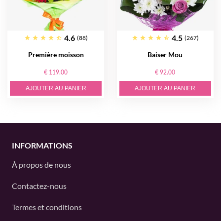
4.6
4.5
(88)
(267)
Première moisson
Baiser Mou
€ 119.00
€ 92.00
AJOUTER AU PANIER
AJOUTER AU PANIER
INFORMATIONS
À propos de nous
Contactez-nous
Termes et conditions