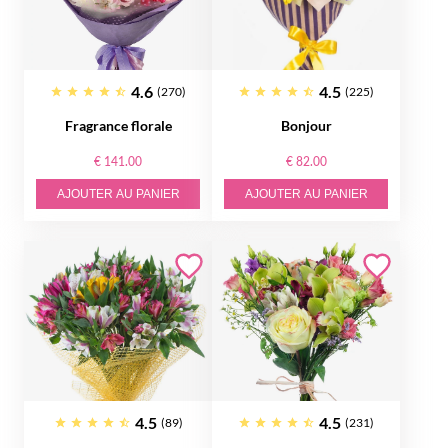
4.6
4.5
(270)
(225)
Fragrance florale
Bonjour
€ 141.00
€ 82.00
AJOUTER AU PANIER
AJOUTER AU PANIER
4.5
4.5
(89)
(231)