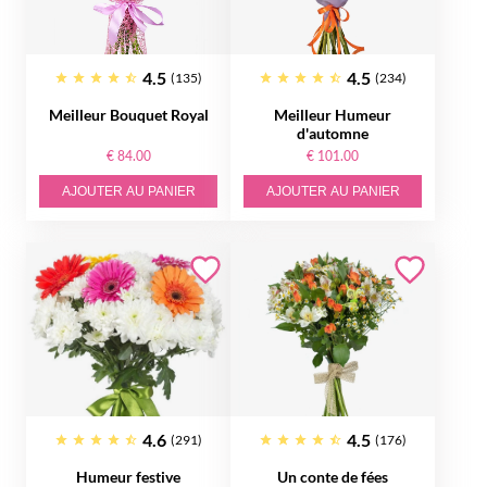
4.5
4.5
(135)
(234)
Meilleur Bouquet Royal
Meilleur Humeur
d'automne
€ 84.00
€ 101.00
AJOUTER AU PANIER
AJOUTER AU PANIER
4.6
4.5
(291)
(176)
Humeur festive
Un conte de fées