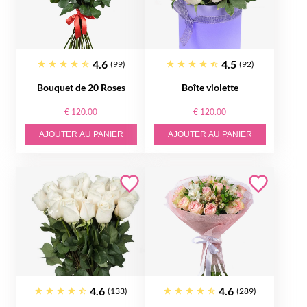
4.6
4.5
(99)
(92)
Bouquet de 20 Roses
Boîte violette
€ 120.00
€ 120.00
AJOUTER AU PANIER
AJOUTER AU PANIER
4.6
4.6
(133)
(289)