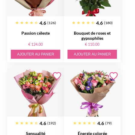
4.6
4.6
(126)
(180)
Passion céleste
Bouquet de roses et
gypsophiles
€ 124.00
€ 110.00
AJOUTER AU PANIER
AJOUTER AU PANIER
4.6
4.6
(192)
(79)
Sensualité
Énergie colorée