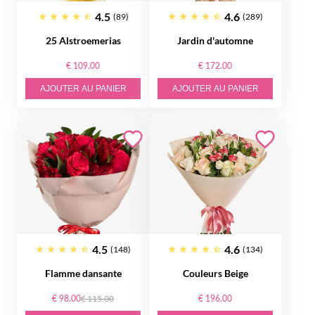
4.5
4.6
(89)
(289)
25 Alstroemerias
Jardin d'automne
€ 109.00
€ 172.00
AJOUTER AU PANIER
AJOUTER AU PANIER
4.5
4.6
(148)
(134)
Flamme dansante
Couleurs Beige
€ 98.00
€ 115.00
€ 196.00