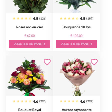
4.5
4.5
(126)
(187)
Roses arc-en-ciel
Bouquet de 10 Lys
€ 67.00
€ 102.00
AJOUTER AU PANIER
AJOUTER AU PANIER
4.6
4.6
(298)
(297)
Bouquet Royal
Aurore rayonnante