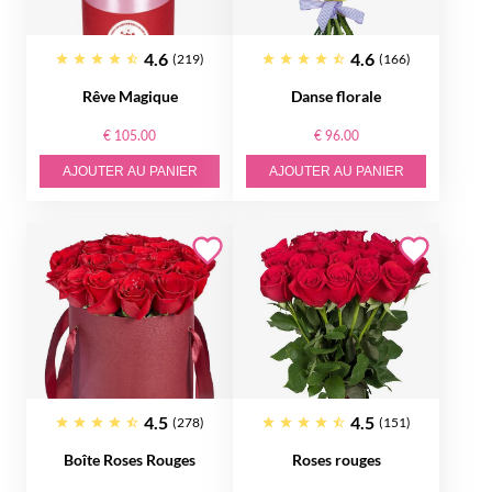
4.6
4.6
(219)
(166)
Rêve Magique
Danse florale
€ 105.00
€ 96.00
AJOUTER AU PANIER
AJOUTER AU PANIER
4.5
4.5
(278)
(151)
Boîte Roses Rouges
Roses rouges