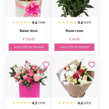
4.6
4.6
(146)
(121)
Baiser doux
Roses roses
€ 156.00
€ 64.00
AJOUTER AU PANIER
AJOUTER AU PANIER
4.5
4.6
(174)
(221)