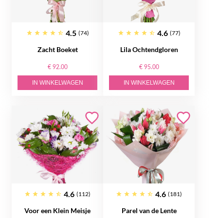
4.5
4.6
(74)
(77)
Zacht Boeket
Lila Ochtendgloren
€ 92.00
€ 95.00
IN WINKELWAGEN
IN WINKELWAGEN
4.6
4.6
(112)
(181)
Voor een Klein Meisje
Parel van de Lente