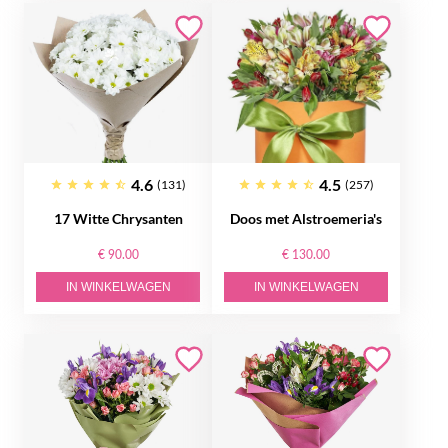
4.6
4.5
(131)
(257)
17 Witte Chrysanten
Doos met Alstroemeria's
€ 90.00
€ 130.00
IN WINKELWAGEN
IN WINKELWAGEN