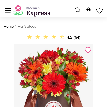
Home
Herfstdoos
4.5
(84)