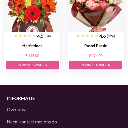
4.5
4.6
(84)
(126)
Herfstdoos
Pastel Passie
€ 116.00
€ 124.00
IN WINKELWAGEN
IN WINKELWAGEN
INFORMATIE
Over ons
Neem contact met ons op