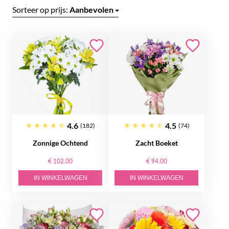
Sorteer op prijs:
Aanbevolen
4.6
4.5
(182)
(74)
Zonnige Ochtend
Zacht Boeket
€ 102.00
€ 94.00
IN WINKELWAGEN
IN WINKELWAGEN