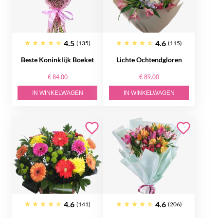
4.5
4.6
(135)
(115)
Beste Koninklijk Boeket
Lichte Ochtendgloren
€ 84.00
€ 89.00
IN WINKELWAGEN
IN WINKELWAGEN
4.6
4.6
(141)
(206)