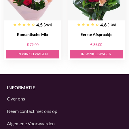
4.5
4.6
(264)
(108)
Romantische Mix
Eerste Afspraakje
€ 79.00
€ 85.00
IN WINKELWAGEN
IN WINKELWAGEN
INFORMATIE
Over ons
Neem contact met ons op
Algemene Voorwaarden