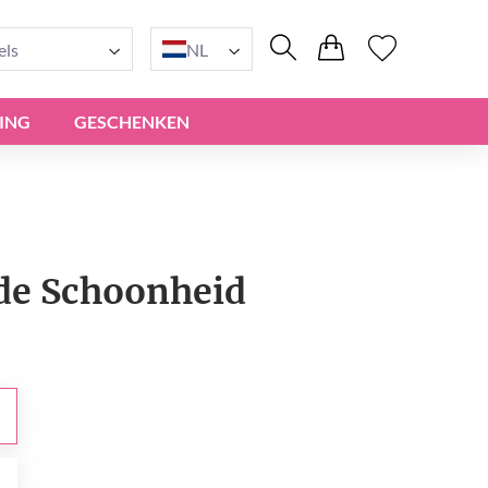
els
NL
ING
GESCHENKEN
de Schoonheid
0