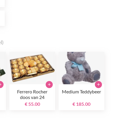
0
l)
+
+
+
Ferrero Rocher
Medium Teddybeer
doos van 24
€ 55.00
€ 185.00