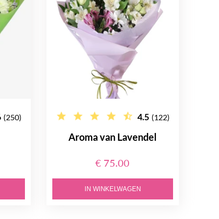
6
4.5
(250)
(122)
Aroma van Lavendel
€ 75.00
IN WINKELWAGEN