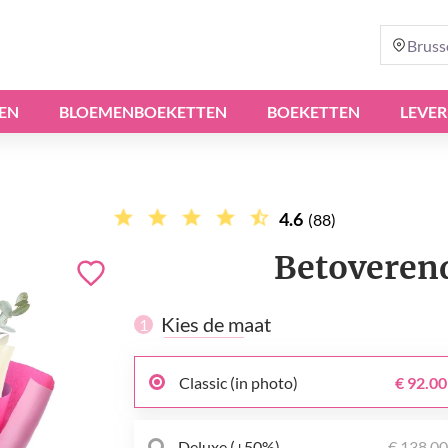
Bruss
EN
BLOEMENBOEKETTEN
BOEKETTEN
LEVER
4.6
(88)
Betoveren
Kies de maat
1
Classic (in photo)
€ 92.00
Deluxe (+50%)
€ 138.0