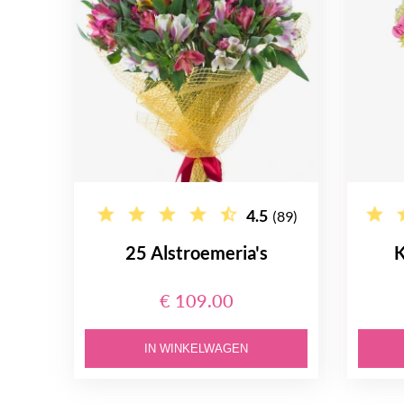
4.5
(89)
25 Alstroemeria's
K
€ 109.00
IN WINKELWAGEN