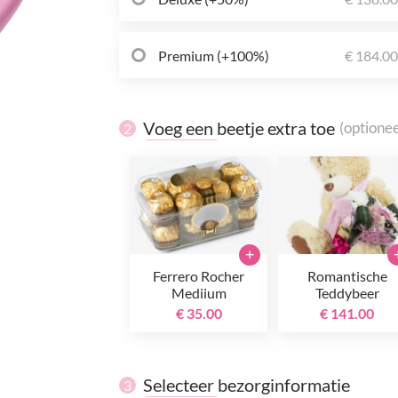
Premium (+100%)
€ 184.0
Voeg een beetje extra toe
(optionee
2
+
Ferrero Rocher
Romantische
Mediium
Teddybeer
€ 35.00
€ 141.00
Selecteer bezorginformatie
3