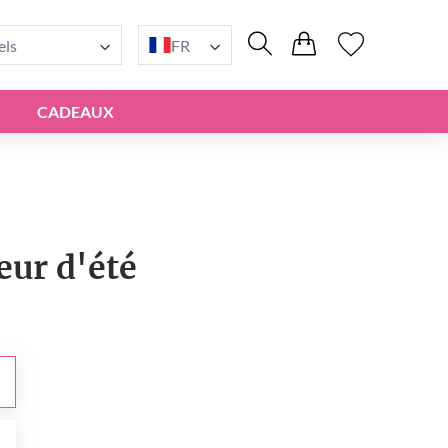
els
FR
CADEAUX
ur d'été
0