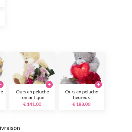
0
+
+
+
de
Ours en peluche
Ours en peluche
romantique
heureux
€ 141.00
€ 188.00
livraison