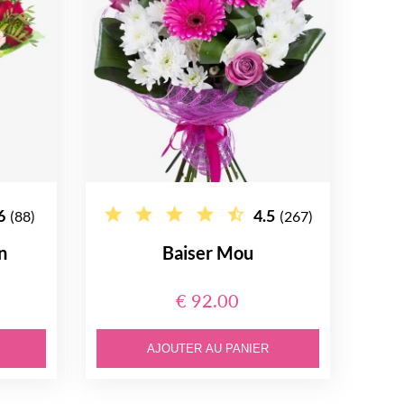
6
4.5
(88)
(267)
n
Baiser Mou
€ 92.00
AJOUTER AU PANIER