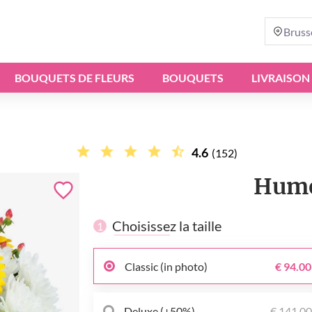
Bruss
BOUQUETS DE FLEURS
BOUQUETS
LIVRAISON
4.6
(152)
Hume
Choisissez la taille
1
Classic (in photo)
€ 94.00
Deluxe (+50%)
€ 141.0