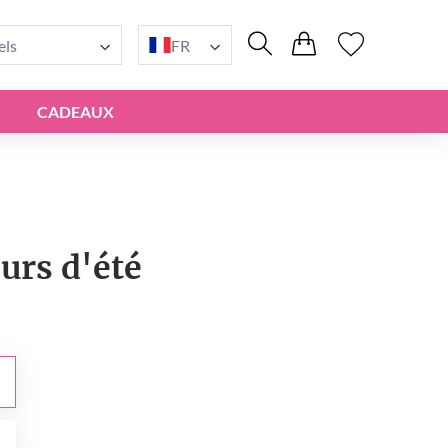
els
FR
CADEAUX
urs d'été
0