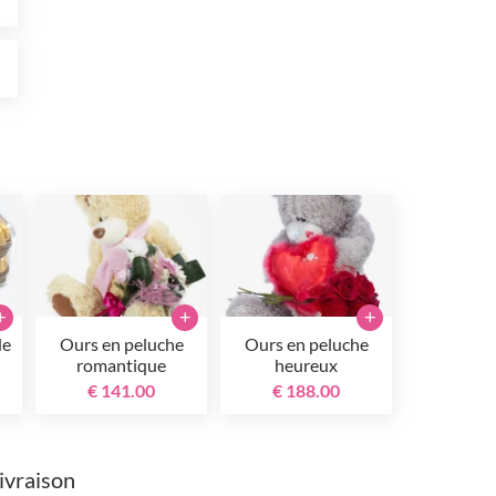
0
+
+
+
de
Ours en peluche
Ours en peluche
romantique
heureux
€ 141.00
€ 188.00
livraison