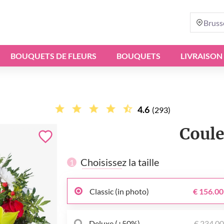
Bruss
BOUQUETS DE FLEURS
BOUQUETS
LIVRAISON
4.6
(293)
Coule
Choisissez la taille
1
Classic (in photo)
€ 156.00
Deluxe (+50%)
€ 234.0