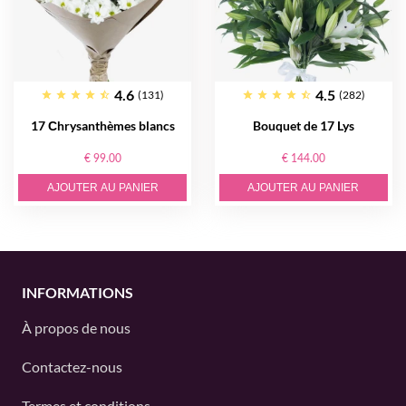
4.6
4.5
(131)
(282)
17 Сhrysanthèmes blancs
Bouquet de 17 Lys
€ 99.00
€ 144.00
AJOUTER AU PANIER
AJOUTER AU PANIER
INFORMATIONS
À propos de nous
Contactez-nous
Termes et conditions