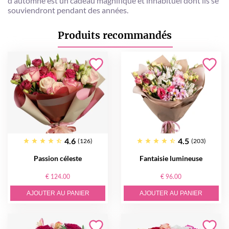
d'automne est un cadeau magnifique et inhabituel dont ils se
souviendront pendant des années.
Produits recommandés
4.6
4.5
(126)
(203)
Passion céleste
Fantaisie lumineuse
€ 124.00
€ 96.00
AJOUTER AU PANIER
AJOUTER AU PANIER