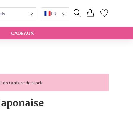
els
FR
CADEAUX
t en rupture de stock
japonaise