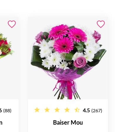
6
4.5
(88)
(267)
n
Baiser Mou