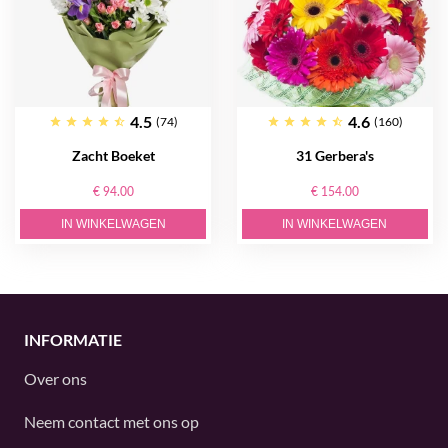
4.5
4.6
(74)
(160)
Zacht Boeket
31 Gerbera's
€ 94.00
€ 154.00
IN WINKELWAGEN
IN WINKELWAGEN
INFORMATIE
Over ons
Neem contact met ons op