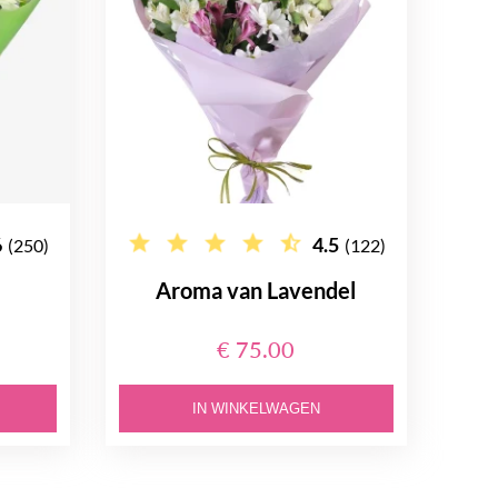
6
4.5
(250)
(122)
Aroma van Lavendel
€ 75.00
IN WINKELWAGEN