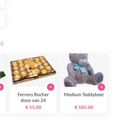
0
l)
+
+
+
Ferrero Rocher
Medium Teddybeer
doos van 24
€ 55.00
€ 185.00