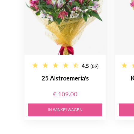
4.5
(89)
25 Alstroemeria's
K
€ 109.00
IN WINKELWAGEN