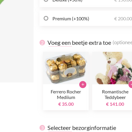
Premium (+100%)
€ 200.0
Voeg een beetje extra toe
(optionee
2
+
Ferrero Rocher
Romantische
Mediium
Teddybeer
€ 35.00
€ 141.00
Selecteer bezorginformatie
3