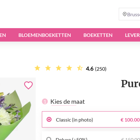
Bruss
EN
BLOEMENBOEKETTEN
BOEKETTEN
LEVER
4.6
(250)
Pur
Kies de maat
1
Classic (in photo)
€ 100.00
Deluxe (+50%)
€ 150.0