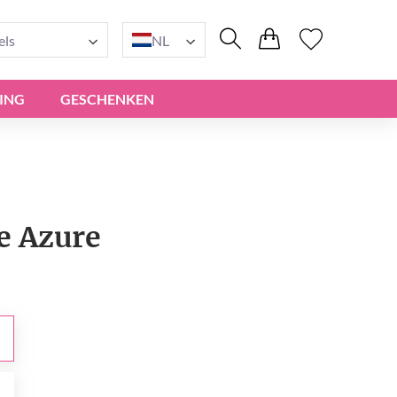
els
NL
ING
GESCHENKEN
e Azure
0