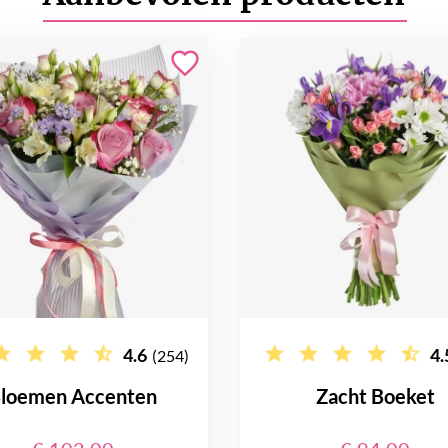
4.6
4.
(254)
loemen Accenten
Zacht Boeket