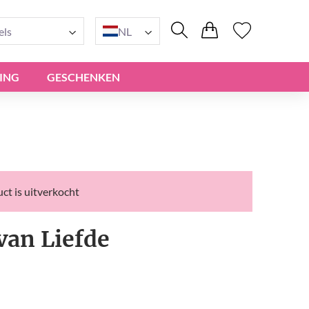
els
NL
ING
GESCHENKEN
ct is uitverkocht
van Liefde