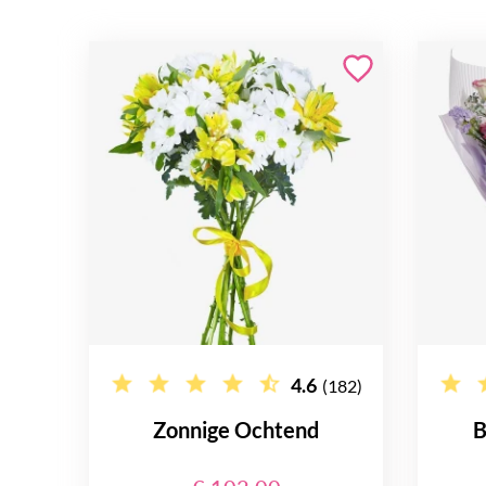
4.6
(182)
Zonnige Ochtend
B