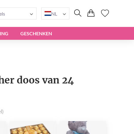
els
NL
ING
GESCHENKEN
her doos van 24
l)