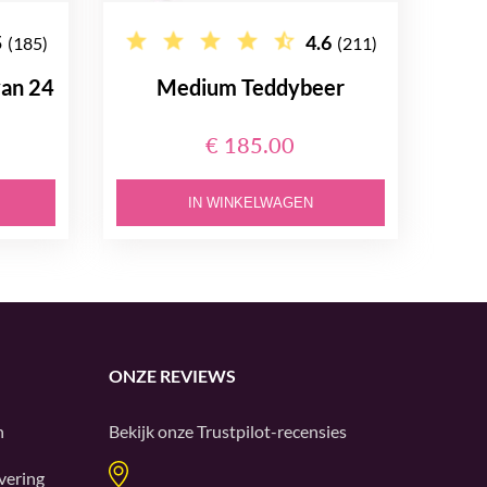
5
4.6
(185)
(211)
van 24
Medium Teddybeer
€ 185.00
IN WINKELWAGEN
ONZE REVIEWS
n
Bekijk onze
Trustpilot
-recensies
vering