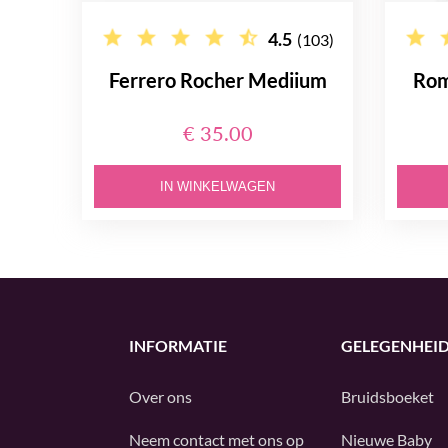
4.5
(103)
Ferrero Rocher Mediium
Rom
€ 35.00
IN WINKELWAGEN
INFORMATIE
GELEGENHEI
Over ons
Bruidsboeket
Neem contact met ons op
Nieuwe Baby