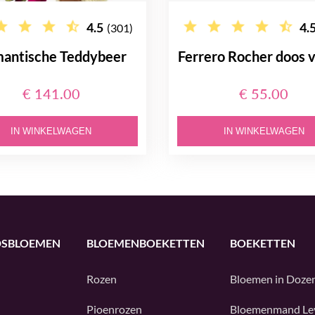
4.5
4.
(301)
antische Teddybeer
Ferrero Rocher doos 
€ 141.00
€ 55.00
IN WINKELWAGEN
IN WINKELWAGEN
DSBLOEMEN
BLOEMENBOEKETTEN
BOEKETTEN
Rozen
Bloemen in Doze
Pioenrozen
Bloemenmand Le