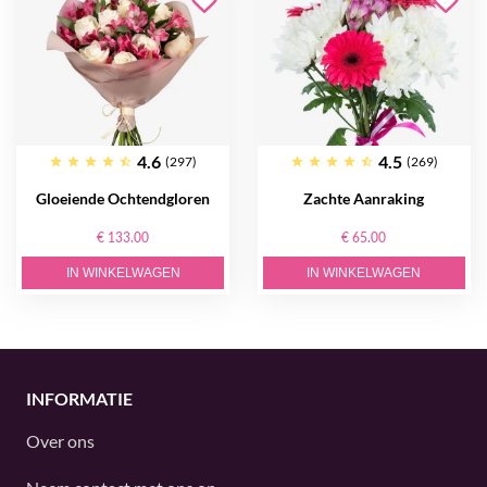
4.6
4.5
(297)
(269)
Gloeiende Ochtendgloren
Zachte Aanraking
€ 133.00
€ 65.00
IN WINKELWAGEN
IN WINKELWAGEN
INFORMATIE
Over ons