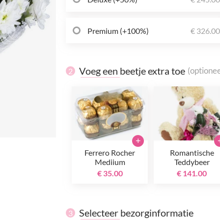
Premium (+100%)
€ 326.0
Voeg een beetje extra toe
(optionee
2
+
Ferrero Rocher
Romantische
Mediium
Teddybeer
€ 35.00
€ 141.00
Selecteer bezorginformatie
3