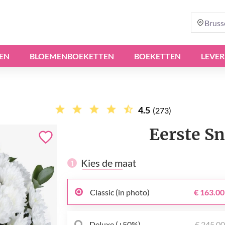
Bruss
EN
BLOEMENBOEKETTEN
BOEKETTEN
LEVER
4.5
(273)
Eerste S
Kies de maat
1
Classic (in photo)
€ 163.00
Deluxe (+50%)
€ 245.0