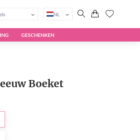
els
NL
ING
GESCHENKEN
neeuw Boeket
0