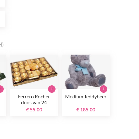
0
l)
+
+
+
Ferrero Rocher
Medium Teddybeer
doos van 24
€ 55.00
€ 185.00