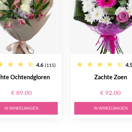
4.6
4.
(115)
chte Ochtendgloren
Zachte Zoen
€ 89.00
€ 92.00
IN WINKELWAGEN
IN WINKELWAGEN