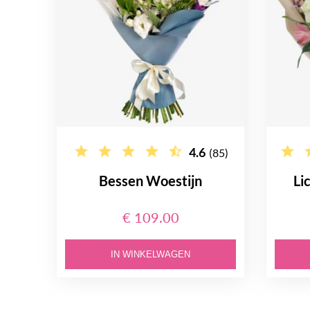
4.6
(85)
Bessen Woestijn
Li
€ 109.00
IN WINKELWAGEN