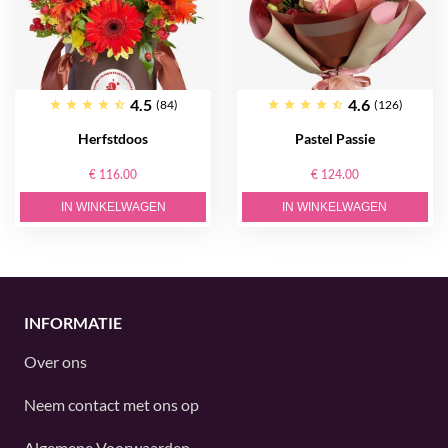
4.5
4.6
(84)
(126)
Herfstdoos
Pastel Passie
€ 116.00
€ 124.00
IN WINKELWAGEN
IN WINKELWAGEN
INFORMATIE
Over ons
Neem contact met ons op
Algemene Voorwaarden